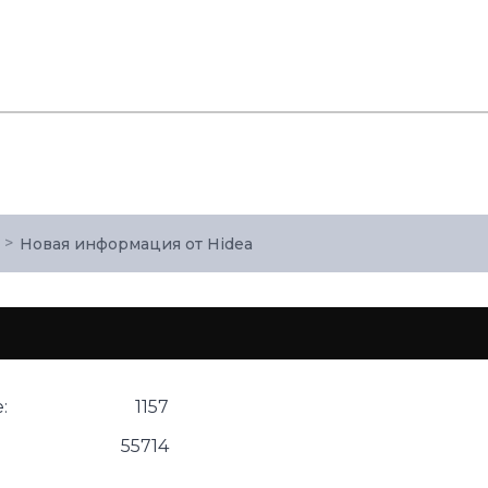
Новая информация от Hidea
:
1157
55714