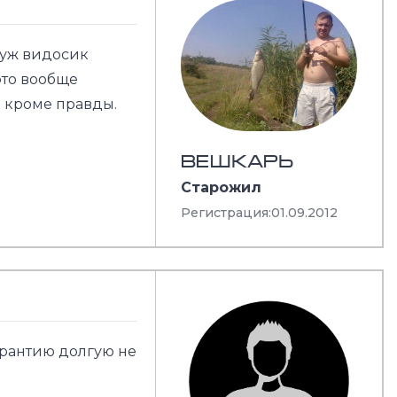
А уж видосик
это вообще
о кроме правды.
ВЕШКАРЬ
Старожил
Регистрация:
01.09.2012
арантию долгую не