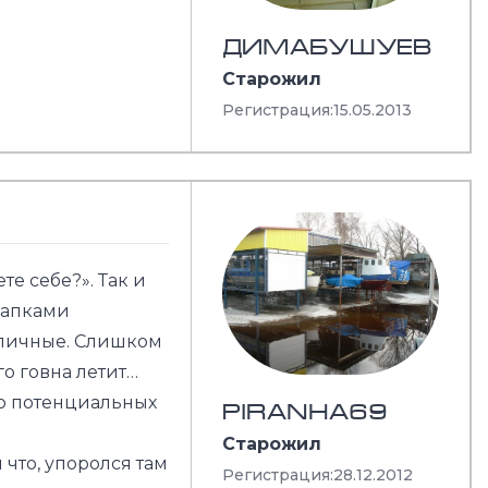
ДИМАБУШУЕВ
Старожил
Регистрация:
15.05.2013
е себе?». Так и
 лапками
отличные. Слишком
го говна летит…
 о потенциальных
PIRANHA69
Старожил
 что, упоролся там
Регистрация:
28.12.2012