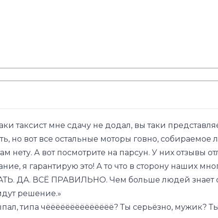
ки таксист мне сдачу не додал, вы таки представляет
сть, но вот все остальные моторы говно, собираемое
ам нету. А вот посмотрите на парсун. У них отзывы 
ние, я гарантирую это! А то что в сторону наших мно
ЛАТЬ. ДА. ВСЁ ПРАВИЛЬНО. Чем больше людей знает
йдут решение.»
выпал, типа чёёёёёёёёёёёёёё? Ты серьёзно, мужик? Ты