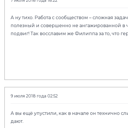
7 июля 2018 года 18:22
А ну тихо. Работа с сообществом – сложная зад
полезный и совершенно не ангажированной в чь
подвиг! Так восславим же Филиппа за то, что г
9 июля 2018 года 02:52
А вы ещё упустили, как в начале он технично 
дают.