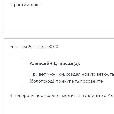
гарантии дают
14 января 2024 года 00:00
АлексейН.Д. писал(а):
Привет мужики, создал новую ветку, т
(болотоход) прикупить посовейте
В повороты нормально входит, и в отличие о Z