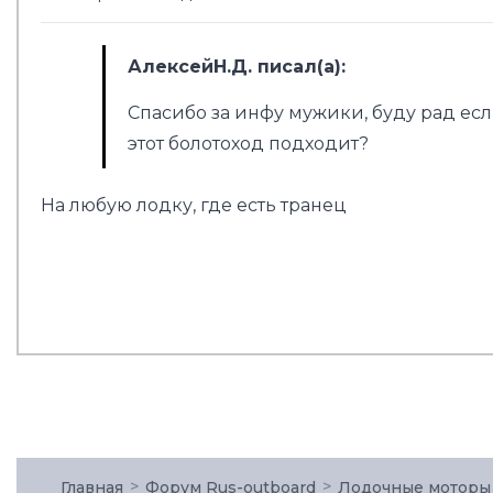
АлексейН.Д. писал(а):
Спасибо за инфу мужики, буду рад есл
этот болотоход подходит?
На любую лодку, где есть транец
Главная
Форум Rus-outboard
Лодочные моторы