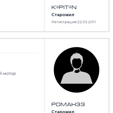
K@PIT@N
Старожил
Регистрация:
22.03.2011
й мотор
РОМАН33
Старожил