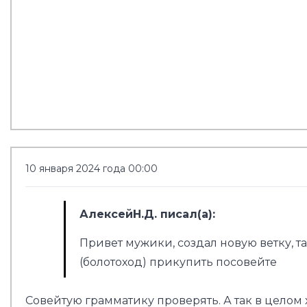
10 января 2024 года 00:00
АлексейН.Д. писал(а):
Привет мужики, создал новую ветку, т
(болотоход) прикупить посовейте
Совейтую грамматику проверять. А так в целом 