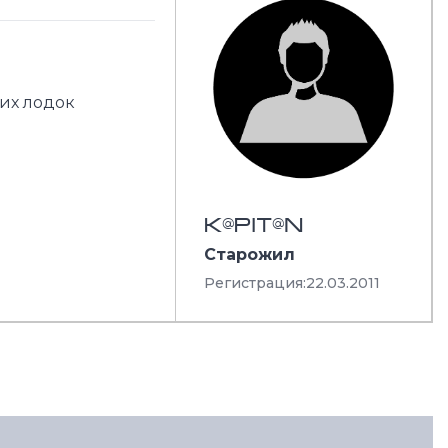
ких лодок
K@PIT@N
Старожил
Регистрация:
22.03.2011