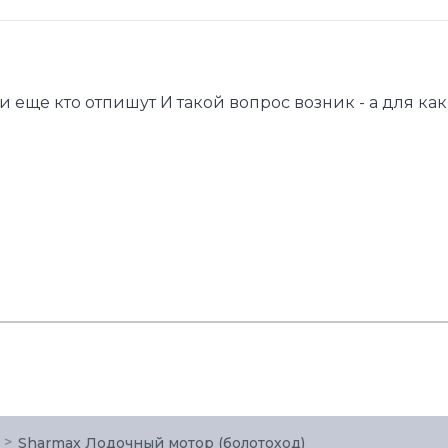
и еще кто отпишут И такой вопрос возник - а для ка
Sharmax Лодочный мотор (болотоход)